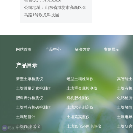
销售QQ：313282626
公司地址：山东省潍坊市高新区金
马路1号欧龙科技园
网站首页
产品中心
解决方案
案例展示
产品目录
新型土壤检测仪
老型土壤检测仪
高智能土
土壤微量元素检测仪
土壤重金属检测仪
土壤有机
肥料养分检测仪
有机肥检测仪
化肥检测
土壤总有机碳检测仪
土壤水分测定仪
土壤墒情
土壤硬度计
土壤紧实度仪
土壤电导
土壤PH测试仪
土壤氧化还原电位仪
土壤研磨