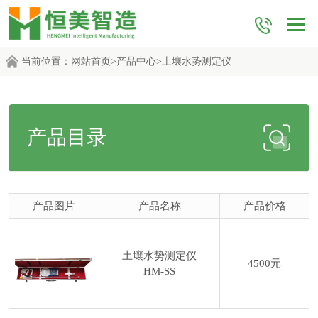
当前位置：
网站首页
>
产品中心
>
土壤水势测定仪
产品目录
产品图片
产品名称
产品价格
土壤水势测定仪
4500元
HM-SS