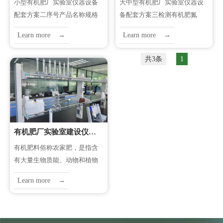
​小型有机肥厂实验室仪器设备
​大中型有机肥厂实验室仪器设
配套方案二序号产品名称规格
备配套方案三检测有机肥氮
数量备注1全项目肥料养分检测
磷、钾、有机质、腐殖酸、缩
Learn more →
Learn more →
仪HM-GT21检测有机肥氮磷
二脲、酸碱度(pH)、水分、微
钾，有机质，微量元素（硫、
量元素、重金属序号产品名称
共3条
1
氯、铁、铜、硼、锰、硅、...
规格数量备注1高精度肥料养
分...
有机肥厂实验室建设仪器设备配套方案一
​有机肥料俗称农家肥，是指含
有大量生物质能、动物和植物
残体、粪便、生物废弃物等物
Learn more →
质的缓效肥料。有机肥料既含
有大量的植物需要元素、微量
元素，又含有丰富的有机养
分，有...