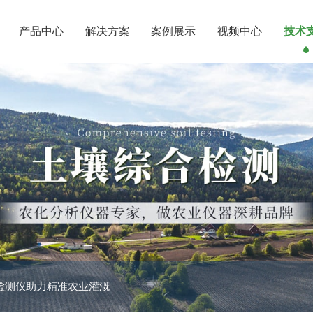
产品中心
解决方案
案例展示
视频中心
技术
检测仪助力精准农业灌溉