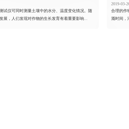
2019-03-2
度测试仪可同时测量土壤中的水分、温度变化情况。随
​合理的
发展，人们发现对作物的生长发育有着重要影响...
溉时间，