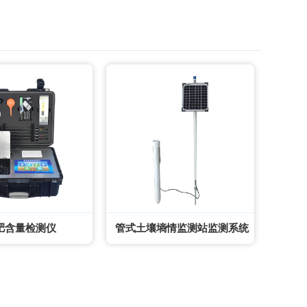
肥含量检测仪
管式土壤墒情监测站监测系统