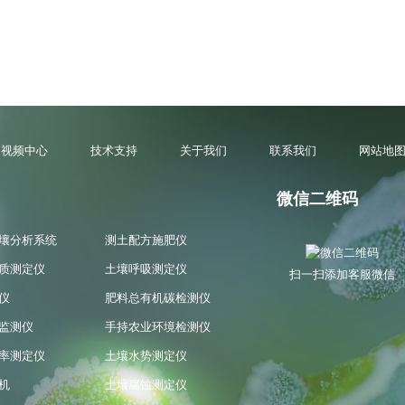
视频中心
技术支持
关于我们
联系我们
网站地
微信二维码
壤分析系统
测土配方施肥仪
质测定仪
土壤呼吸测定仪
扫一扫添加客服微信
仪
肥料总有机碳检测仪
监测仪
手持农业环境检测仪
率测定仪
土壤水势测定仪
机
土壤腐蚀测定仪