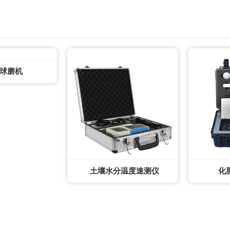
球磨机
土壤水分温度速测仪
化