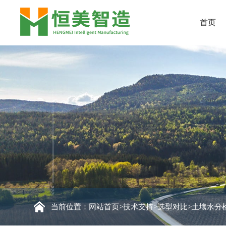
首页
当前位置：
网站首页
>
技术支持
>
选型对比
>土壤水分