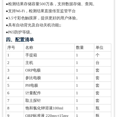
●检测结果存储容量500万条，支持数据存储、查阅。
●支持Wi-Fi，检测结果直接传至监管平台
●3.5寸彩色触摸屏，提供更好的用户体验。
●具有自动背光及自动关机功能;;
●P65防护等级。
四、配置清单
序号
名称
数量
单位
1
手提箱
1
个
2
主机
1
台
3
ORP电极
1
套
4
参比电极
1
套
5
PH电极
1
套
6
计量配件
1
套
7
取土探针
1
套
8
饱和氯化钾溶液100ml
1
瓶
9
ORP标准液 220mv±15mv
1
瓶