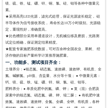
镁、硫、铁、锰、硼、锌、铜、氯、硅、钼等各种中微量元
素。
★采用高亮LED光源，滤光式处理，保证光源波长稳定， 硅
半导体作为信号接收系统， 寿命长达10万小时级别。光源稳
定，重现性好，准确度高。
★比色槽部分采用单通道设计，无机械位移及磨损，光路测
试定位精确，保证测定结果精度。
★配套专家施肥系统数据，可对百余种全国农业、果树、 经
济作物的目标产量科学计算推荐施肥量。
一、功能多、测试项目齐全：
土壤养分：●铵态氮、硝态氮、速效磷、速效钾、有机质、全
氮、碱解氮、pH值、含盐量、水分等十项； ● 中微量元素：
钙、镁、硫、铁、锰、硼、锌、铜、氯、硅、钼等。
肥料养分：● 单质化肥中的氮、磷、钾； ● 复（混）合肥及
尿素中的铵态氮、硝态氮、磷、钾、缩二脲； ● 有机肥中速
效氮、速效磷、速效钾、全氮、全磷、全钾、有机质，各种