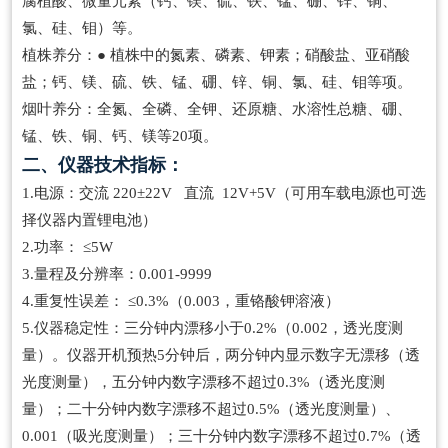
腐植酸、微量元素（钙、镁、硫、铁、锰、硼、锌、铜、
氯、硅、钼）等。
植株养分：● 植株中的氮素、磷素、钾素；硝酸盐、亚硝酸
盐；钙、镁、硫、铁、锰、硼、锌、铜、氯、硅、钼等项。
烟叶养分：全氮、全磷、全钾、还原糖、水溶性总糖、硼、
锰、铁、铜、钙、镁等20项。
二、仪器技术指标：
1.电源：交流 220±22V 直流 12V+5V（可用车载电源也可选
择仪器内置锂电池）
2.功率： ≤5W
3.量程及分辨率：0.001-9999
4.重复性误差： ≤0.3%（0.003，重铬酸钾溶液）
5.仪器稳定性：三分钟内漂移小于0.2%（0.002，透光度测
量）。仪器开机预热5分钟后，两分钟内显示数字无漂移（透
光度测量），五分钟内数字漂移不超过0.3%（透光度测
量）；二十分钟内数字漂移不超过0.5%（透光度测量）、
0.001（吸光度测量）；三十分钟内数字漂移不超过0.7%（透