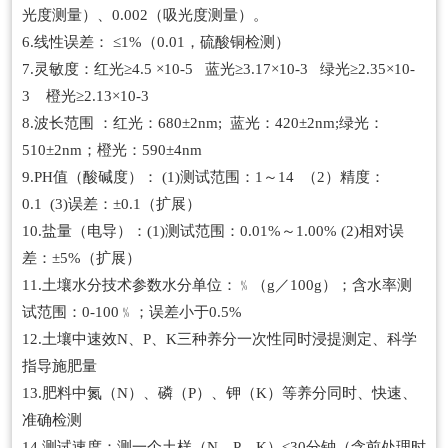
光度测量）、0.002（吸光度测量）。
6.线性误差： ≤1%（0.01，硫酸铜检测）
7.灵敏度：红光≥4.5 ×10-5 蓝光≥3.17×10-3 绿光≥2.35×10-
3 橙光≥2.13×10-3
8.波长范围 ：红光：680±2nm; 蓝光：420±2nm;绿光：
510±2nm；橙光：590±4nm
9.PH值（酸碱度）： (1)测试范围：1～14 （2）精度：
0.1 (3)误差：±0.1（扩展）
10.盐量（电导）：(1)测试范围：0.01%～1.00% (2)相对误
差：±5%（扩展）
11.土壤水分技术参数水分单位：﹪（g／100g）；含水率测
试范围：0-100﹪；误差小于0.5%
12.土壤中速效N、P、K三种养分一次性同时浸提测定、科学
指导施肥量
13.肥料中氮（N）、磷（P）、钾（K）等养分同时、快速、
准确检测
14.测试速度：测一个土样（N、P、K）≤30分钟（含前处理时