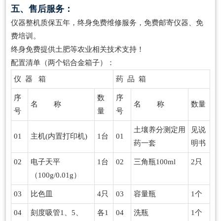
五、售后服务：
仪器整机质保五年，终身免费维修服务，免费邮寄仪器、免
费培训。
终身免费提供土肥等农业相关技术支持！
配置清单（两个铝合金箱子）：
仪 器 箱
药 品 箱
序
数
序
名 称
名 称
数量
号
量
号
土壤养分测定用
见说
01
主机(内置打印机)
1台
01
药一套
明书
02
电子天平
1台
02
三角瓶100ml
2只
（100g/0.01g）
03
比色皿
4只
03
容量瓶
1个
04
刻度吸管1、5、
各1
04
洗瓶
1个