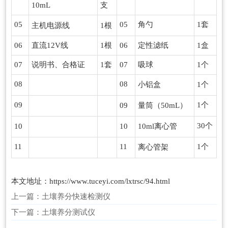
10mL
支
05
05
角勺
1套
主机电源线
1根
06
直流12V线
1根
06
定性滤纸
1盒
07
说明书、合格证
1套
07
吸球
1个
08
08
小铝盒
1个
09
1个
09
量筒（50mL）
30个
10
10
10ml离心管
11
11
1个
离心管架
本文地址：
https://www.tuceyi.com/lxtrsc/94.html
上一篇：
土壤养分快速检测仪
下一篇：
土壤养分测试仪