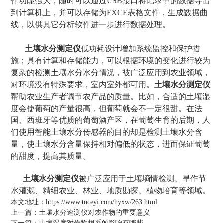
件功能强大，随时可以通过USB接口将记录中的数据导出
到计算机上，并可以存储为EXCE表格文件，生成数据曲
线，以供其它分析软件进一步进行数据处理。
土壤水分测定仪
低功耗设计增加系统监控和保护措
施；具有计算和存储能力，可以根据环境的变化进行较为
复杂的检测土壤水分水分情况，被广泛应用到农业领域，
对环境没有特殊要求，室内室外都可用。
土壤水分测定仪
帮助农业生产者调节农产品的质量。比如，合适的土壤湿
度会使葡萄的产量很高，但葡萄就会不一定很甜。在法
国、西班牙等优质的葡萄酒产区，在葡萄生育的后期，人
们使用智能土壤水分传感器的目的却是检测土壤水分含
量，使土壤水分含量保持相对偏低的状态，进而保证葡萄
的甜度，提高其质量。
土壤水分测定仪
被广泛应用于土壤墒情检测、旱作节
水灌溉、精细农业、林业、地质勘探、植物培育等领域。
本文地址：
https://www.tuceyi.com/hyxw/263.html
上一篇：
土壤水分速测仪对农作物的重要意义
下一篇：
土壤湿度对作物根系的影响有哪些