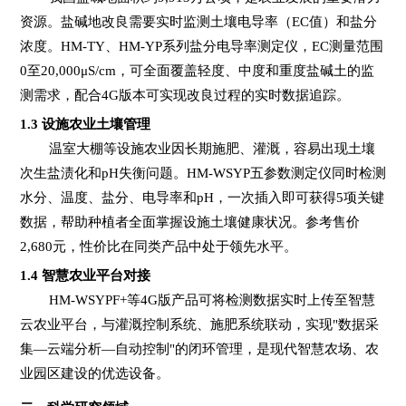
资源。盐碱地改良需要实时监测土壤电导率（EC值）和盐分
浓度。HM-TY、HM-YP系列盐分电导率测定仪，EC测量范围
0至20,000
μ
S/cm
，可全面覆盖轻度、中度和重度盐碱土的监
测需求，配合4G版本可实现改良过程的实时数据追踪。
1.3
设施农业土壤管理
温室大棚等设施农业因长期施肥、灌溉，容易出现土壤
次生盐渍化和pH失衡问题。HM-WSYP五参数测定仪同时检测
水分、温度、盐分、电导率和pH，一次插入即可获得5项关键
数据，帮助种植者全面掌握设施土壤健康状况。参考售价
2,680元，性价比在同类产品中处于领先水平。
1.4
智慧农业平台对接
HM-WSYPF+
等4G版产品可将检测数据实时上传至智慧
云农业平台，与灌溉控制系统、施肥系统联动，实现"数据采
集—云端分析—自动控制"的闭环管理，是现代智慧农场、农
业园区建设的优选设备。